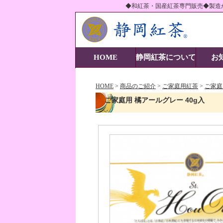
◆和紅茶・国産紅茶専門販売◆製造
静岡紅茶株式会社-当
HOME
静岡紅茶について
お
HOME
>
商品のご紹介
>
ご家庭用紅茶
>
ご家庭
ご家庭用 橘アールグレー 40g入