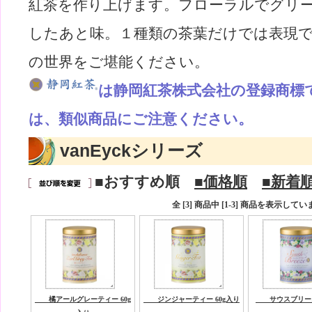
紅茶を作り上げます。フローラルでグリ
したあと味。１種類の茶葉だけでは表現できな
の世界をご堪能ください。
は静岡紅茶株式会社の登録商標
は、類似商品にご注意ください。
vanEyckシリーズ
■おすすめ順
■価格順
■新着
全 [3] 商品中 [1-3] 商品を表示して
橘アールグレーティー 60g
ジンジャーティー 60g入り
サウスブリーズ 